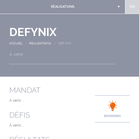
RÉALISATIONS
▼
EN
DEFYNIX
ACCUEIL
/
RÉALISATIONS
/ DEFYNIX
À venir ...
MANDAT
À venir ...
DÉFIS
BRANDING
À venir ...